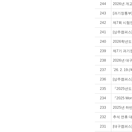
244
2026년 
243
[과기정통부]
242
제7회 시험
241
[상주캠퍼스]
240
2026학년
239
제7기 과기정
238
2026년 대
237
`26. 2. 1
236
[상주캠퍼스]
235
『2025년
234
『2025 M
233
2025년 하
232
추석 연휴 
231
[대구캠퍼스]