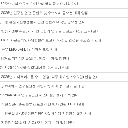
개교80주년기념 연구실 안전관리 영상 공모전 개최 안내
 2026년 연구실 안전 콘텐츠 및 우수사례 공모전 개최 알림
연구용 유전자변형생물체 안전 콘텐츠 대국민 공모전 안내
 행정지원부 주관, 2026년 상반기 연구실 안전교육(신규교육) 실시
도 1학기 사전유해인자위험분석 보고서 작성 및 컨설팅 수요조사 안내
통부 LMO SAFETY 기자단 모집 안내
구캠퍼스 지정폐기물(화학, 의료) 수거 일정 안내
9.(목), 2. 25.(수) 지정(화학)폐기물 수거 불가 안내
 2026년도 의료폐기물 수거 일정 (격주 화요일->수요일) 변경 안내
도 경북대학교 연구실안전 대면교육 사례 공모전』 결과 공고
ore Action KNU 연구실안전 페스티벌』행사 개최 안내
반기 안전관리총괄본부 스포츠의 날 행사 알림[11.10.(월)]
대비 연구실 UPS(무정전전원장치), 배터리 안전관리 철저 안내
 지정폐기물(화학, 의료) 추석 연휴 수거 일정 안내