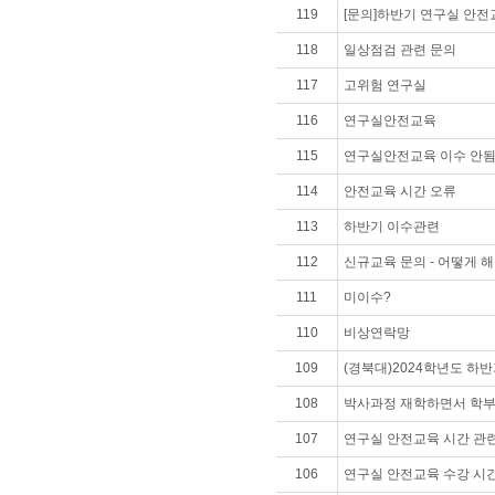
119
[문의]하반기 연구실 안전
118
일상점검 관련 문의
117
고위험 연구실
116
연구실안전교육
115
연구실안전교육 이수 안
114
안전교육 시간 오류
113
하반기 이수관련
112
신규교육 문의 - 어떻게 
111
미이수?
110
비상연락망
109
(경북대)2024학년도 하
108
박사과정 재학하면서 학부
107
연구실 안전교육 시간 관
106
연구실 안전교육 수강 시간